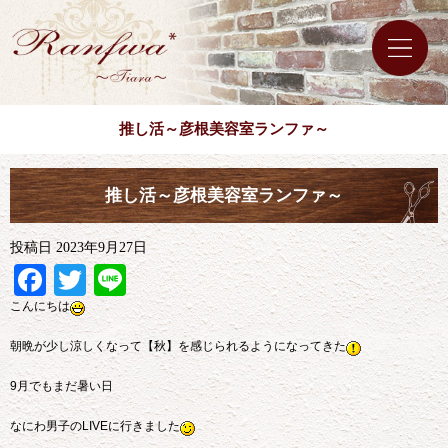
推し活～彦根美容室ランファ～
推し活～彦根美容室ランファ～
投稿日
2023年9月27日
Facebook
Twitter
Line
こんにちは
朝晩が少し涼しくなって【秋】を感じられるようになってきた
9月でもまだ暑い日
なにわ男子のLIVEに行きました