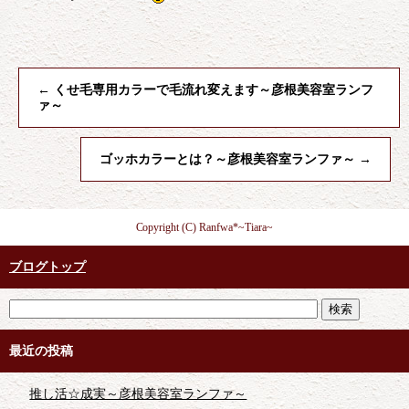
←
くせ毛専用カラーで毛流れ変えます～彦根美容室ランフ
ァ～
ゴッホカラーとは？～彦根美容室ランファ～
→
Copyright (C) Ranfwa*~Tiara~
ブログトップ
最近の投稿
推し活☆成実～彦根美容室ランファ～