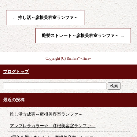
←
推し活～彦根美容室ランファ～
艶髪ストレート～彦根美容室ランファ～
→
Copyright (C) Ranfwa*~Tiara~
ブログトップ
最近の投稿
推し活☆成実～彦根美容室ランファ～
アンブレラカラー☆～彦根美容室ランファ～