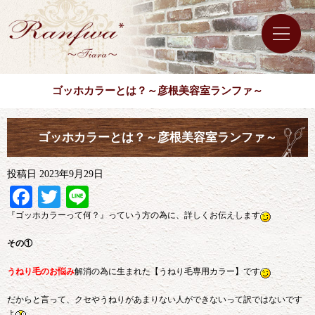
ゴッホカラーとは？～彦根美容室ランファ～
ゴッホカラーとは？～彦根美容室ランファ～
投稿日
2023年9月29日
Facebook
Twitter
Line
『ゴッホカラーって何？』っていう方の為に、詳しくお伝えします
その①
うねり毛のお悩み
解消の為に生まれた【うねり毛専用カラー】です
だからと言って、クセやうねりがあまりない人ができないって訳ではないです
よ