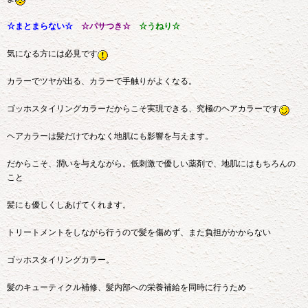
☆まとまらない☆
☆パサつき☆
☆うねり☆
気になる方には必見です
カラーでツヤが出る、カラーで手触りがよくなる。
ゴッホスタイリングカラーだからこそ実現できる、究極のヘアカラーです
ヘアカラーは髪だけでわなく地肌にも影響を与えます。
だからこそ、潤いを与えながら。低刺激で優しい薬剤で、地肌にはもちろんの
こと
髪にも優しくしあげてくれます。
トリートメントをしながら行うので髪を傷めず、また負担がかからない
ゴッホスタイリングカラー。
髪のキューティクル補修、髪内部への栄養補給を同時に行うため