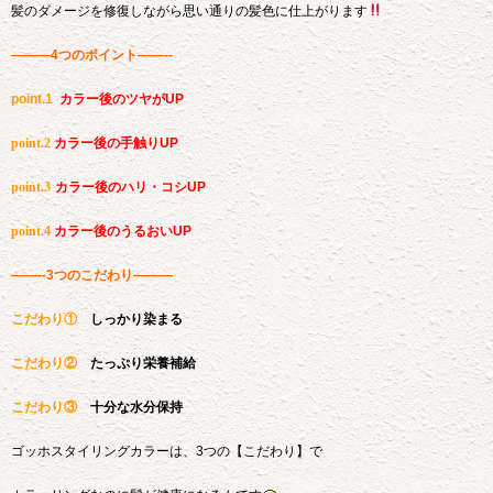
髪のダメージを修復しながら思い通りの髪色に仕上がります
―――4つのポイント――--
point.1
カラー後のツヤがUP
point.2
カラー後の手触りUP
point.3
カラー後のハリ・コシUP
point.4
カラー後のうるおいUP
――--3つのこだわり―――
こだわり①
しっかり染まる
こだわり②
たっぷり栄養補給
こだわり③
十分な水分保持
ゴッホスタイリングカラーは、3つの【こだわり】で