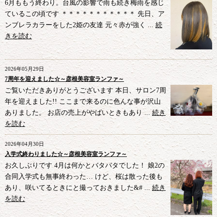
6月ももう終わり。台風の影響で雨も続き梅雨を感じ
ているこの頃です ＊＊＊＊＊＊＊＊＊＊＊ 先日、ア
ンブレラカラーをした2姫の友達 元々赤が強く ...
続
きを読む
2026年05月29日
7周年を迎えました☆～彦根美容室ランファ～
ご覧いただきありがとうございます 本日、サロン7周
年を迎えました!! ここまで来るのに色んな事が沢山
ありました。 お店の売上がやばいときもあり ...
続き
を読む
2026年04月30日
入学式終わりました☆～彦根美容室ランファ～
お久しぶりです 4月は何かとバタバタでした！ 娘2の
合同入学式も無事終わった… けど、桜は散った後も
あり、咲いてるときにと撮っておきました&# ...
続き
を読む