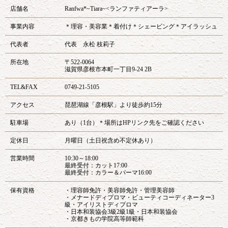
店舗名
Ranfwa*~Tiara~<ランファティアーラ>
事業内容
＊理容・美容業＊着付け＊シェービング＊アイラッシュ
代表者
代表 永松 枝莉子
所在地
〒522-0064
滋賀県彦根市本町一丁目9-24 2B
TEL&FAX
0749-21-5105
アクセス
琵琶湖線「彦根駅」より徒歩約15分
駐車場
あり（1台）＊場所はHPリンク先をご確認ください
定休日
月曜日（土日祝含め不定休あり）
営業時間
10:30～18:00
最終受付：カット17:00
最終受付：カラー＆パーマ16:00
保有資格
・理容師免許・美容師免許・管理美容師
・メナードディプロマ・ビューティコーディネーター3
級・アイリストディプロマ
・日本和装協会3級2級1級・日本和装協会
・京都きもの学院高等師範科