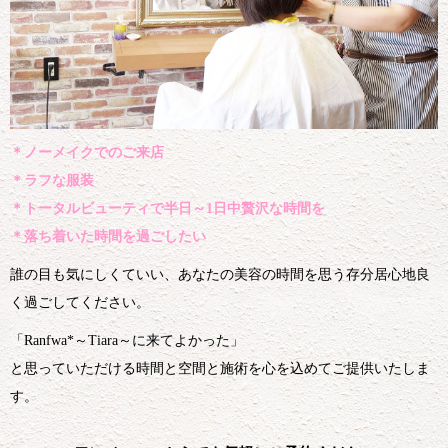
＊ノーメイクでのご来店
＊ラフな服装
＊トータルビューティで半日～1日中贅沢な時間を
＊落ち着いた時間を過ごしたい
誰の目も気にしくていい、あなたの美容の時間を思う存分居心地良
く過ごしてください。
「Ranfwa*～Tiara～に来てよかった」
と思っていただける時間と空間と施術を心を込めてご提供いたしま
す。