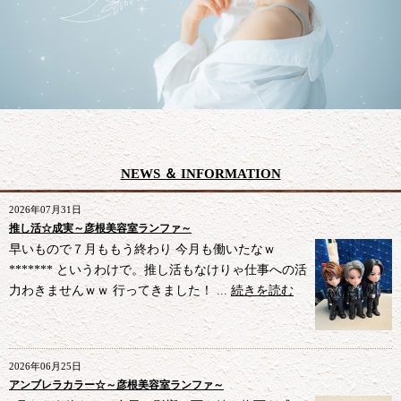
NEWS ＆ INFORMATION
2026年07月31日
推し活☆成実～彦根美容室ランファ～
早いもので７月ももう終わり 今月も働いたなｗ
******* というわけで。推し活もなけりゃ仕事への活
力わきませんｗｗ 行ってきました！ ...
続きを読む
2026年06月25日
アンブレラカラー☆～彦根美容室ランファ～