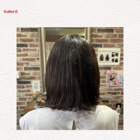
☆after☆