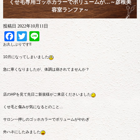
くせ毛専用ゴッホカラーでボリュームが…～彦根美
容室ランファ～
投稿日
2022年10月11日
Facebook
Twitter
Line
お久しぶりです!!
10月になってしまいました
急に寒くなりましたが、体調は崩されてませんか？
店のHPを見て先日ご新規様がご来店くださいました
くせ毛と傷みが気になるとのこと…
サロン一押しのゴッホカラーでボリュームがやわ
ぎ
外ハネにしたみました