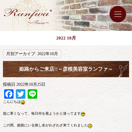
2022 10月
月別アーカイブ:
2022年10月
姫路からご来店!!～彦根美容室ランファ～
投稿日
2022年10月25日
Facebook
Twitter
Line
こんにちは
急に寒くなって、毎日何を着ようかと迷ってます
この間、姫路にいる推し友がわざわざ来てくれました