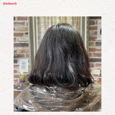
☆before☆