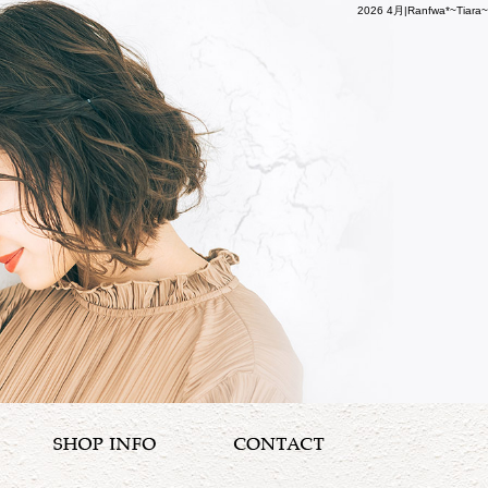
2026 4月|Ranfwa*~Tiara~