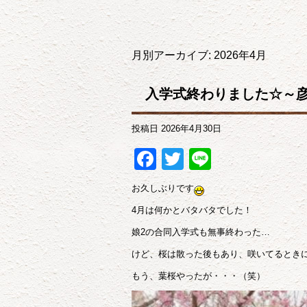
月別アーカイブ:
2026年4月
入学式終わりました☆～
投稿日
2026年4月30日
Facebook
Twitter
Line
お久しぶりです
4
月は何かとバタバタでした！
娘
2
の合同入学式も無事終わった…
けど、桜は散った後もあり、咲いてるとき
もう、葉桜やったが・・・（笑）