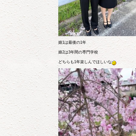
娘
1
は最後の
1
年
娘
2
は
3
年間の専門学校
どちらも
1
年楽しんでほしいな