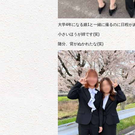
大学
4
年になる娘1と一緒に撮るのに日程が
小さいほうが姉です(笑)
随分、背がぬかれたな(笑)