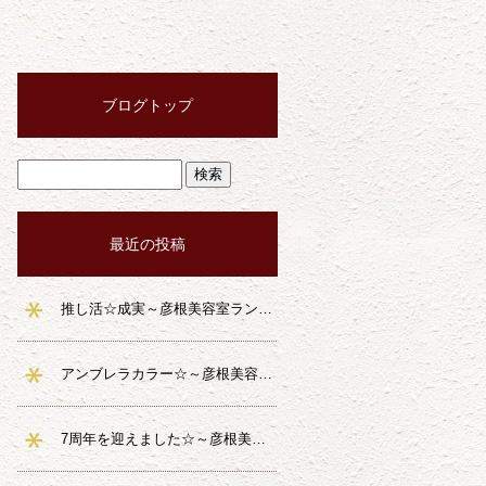
ブログトップ
最近の投稿
推し活☆成実～彦根美容室ランファ～
アンブレラカラー☆～彦根美容室ランファ～
7周年を迎えました☆～彦根美容室ランファ～