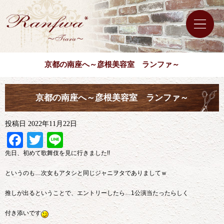
京都の南座へ～彦根美容室 ランファ～
京都の南座へ～彦根美容室 ランファ～
投稿日
2022年11月22日
Facebook
Twitter
Line
先日、初めて歌舞伎を見に行きました!!
というのも…次女もアタシと同じジャニヲタでありましてｗ
推しが出るということで、エントリーしたら…1公演当たったらしく
付き添いです